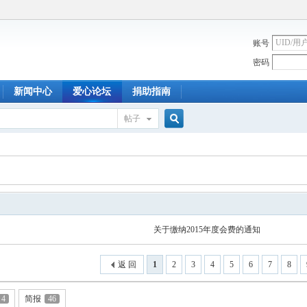
账号
密码
新闻中心
爱心论坛
捐助指南
帖子
搜
索
关于缴纳2015年度会费的通知
返 回
1
2
3
4
5
6
7
8
4
简报
46