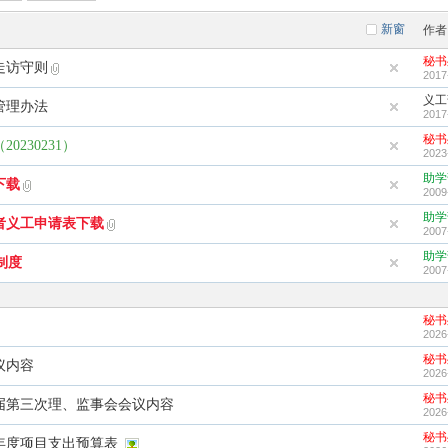
新窗
作者
秘书
走访守则
2017
义工
管理办法
2017
秘书
230231）
2023
助学
下载
2009
助学
者义工申请表下载
2007
助学
制度
2007
秘书
2026
秘书
议内容
2026
秘书
届第三次理、监事会会议内容
2026
秘书
6年度项目支出预算表