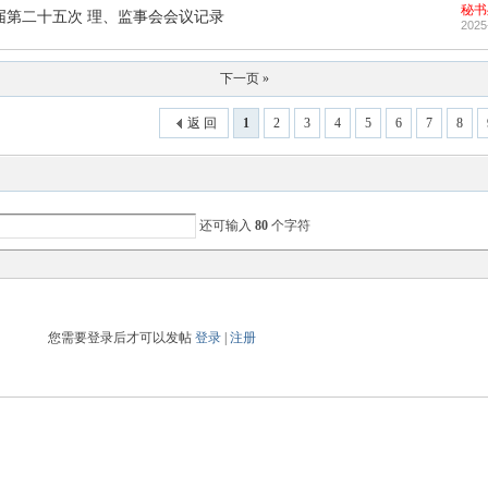
秘书
届第二十五次 理、监事会会议记录
2025
下一页 »
返 回
1
2
3
4
5
6
7
8
还可输入
80
个字符
您需要登录后才可以发帖
登录
|
注册