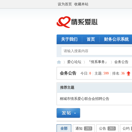
设为首页
收藏本站
关于我们
首页
财务公示系统
爱心论坛
『情系事务』
会务公告
会务公告
今日:
0
|
主题:
599
|
排名:
36
情
»
›
›
推荐主题
桐城市情系爱心联合会招聘公告
全部
通知
283
公告
265
公约