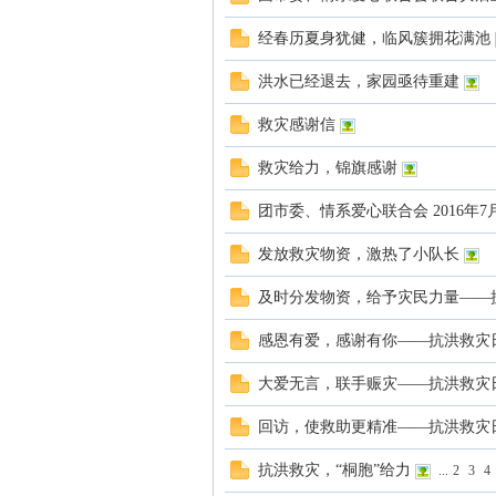
经春历夏身犹健，临风簇拥花满池
系
洪水已经退去，家园亟待重建
救灾感谢信
救灾给力，锦旗感谢
团市委、情系爱心联合会 2016年
发放救灾物资，激热了小队长
爱
及时分发物资，给予灾民力量——
感恩有爱，感谢有你——抗洪救灾
大爱无言，联手赈灾——抗洪救灾
回访，使救助更精准——抗洪救灾
抗洪救灾，“桐胞”给力
...
2
3
4