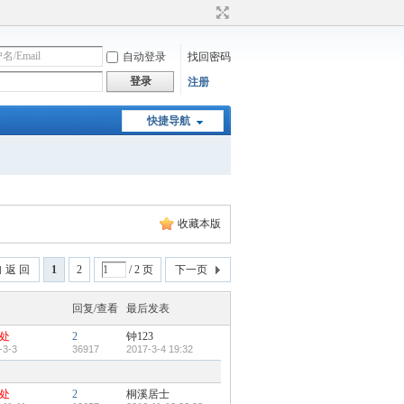
自动登录
找回密码
登录
注册
快捷导航
收藏本版
返 回
1
2
/ 2 页
下一页
回复/查看
最后发表
处
2
钟123
-3-3
36917
2017-3-4 19:32
处
2
桐溪居士