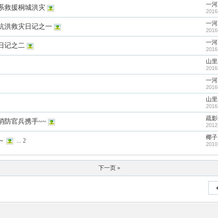
一河
系救援桐城洪灾
2016
一河
抗洪救灾日记之一
2016
一河
日记之二
2016
山里
2016
一河
2016
山里
2016
疏影
消防官兵携手~~
2012
椰子
～
...
2
2010
下一页 »