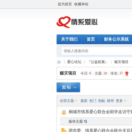
设为首页
收藏本站
关于我们
首页
财务公示系统
爱心论坛
『公益拓展』
赈灾项目
赈灾项目
今日:
0
|
主题:
28
|
排名:
37
情
»
›
›
全部主题
最新
热门
热帖
精华
更多
桐城市情系爱心联合会助学走访守
版块主题
团市委、情系爱心联合会联合灾后