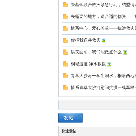
心
壹基金联合救灾紧急行动，结盟情
去需要的地方，送合适的物资——
情系中心，爱心荟萃——抗洪救灾
你捐我送共救灾
洪灾面前，我们能做点什么
网
桐城速度 净水救援
青草大沙河一学生溺水，桐潜两地
情系青草大沙河慰问抗洪一线军民
快速发帖