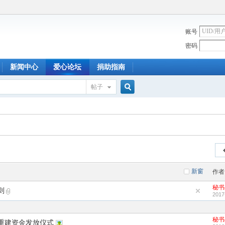
账号
密码
新闻中心
爱心论坛
捐助指南
帖子
搜
索
新窗
作者
秘书
则
2017
秘书
重建资金发放仪式