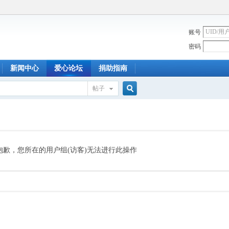
账号
密码
新闻中心
爱心论坛
捐助指南
帖子
搜
索
抱歉，您所在的用户组(访客)无法进行此操作