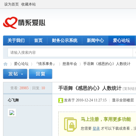
设为首页
收藏本站
关于我们
首页
财务公示系统
新闻中心
爱心论坛
爱心论坛
『情系事务』
慈善年会
手语舞《感恩的心》人数统计
手语舞《感恩的心》人数统计
查看:
28985
|
回复:
10
[复制链
情
»
›
›
›
心飞舞
发表于 2010-12-24 11:27:15
|
显示全部楼层
马上注册，享用更多功能
您需要
登录
才可以下载或查看，